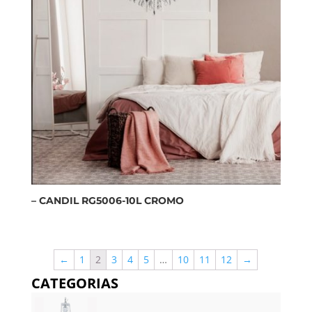
– CANDIL RG5006-10L CROMO
←
1
2
3
4
5
…
10
11
12
→
CATEGORIAS