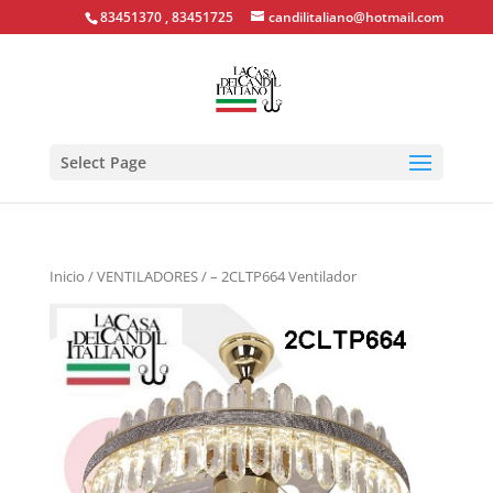
83451370 , 83451725
candilitaliano@hotmail.com
Select Page
Inicio
/
VENTILADORES
/ – 2CLTP664 Ventilador