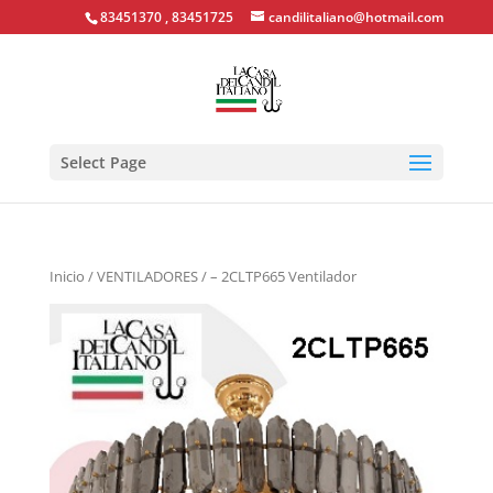
83451370 , 83451725
candilitaliano@hotmail.com
Select Page
Inicio
/
VENTILADORES
/ – 2CLTP665 Ventilador