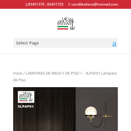
83451370 , 83451725
candilitaliano@hotmail.com
Select Page
Inicio
/
LÁMPARAS DE MESA Y DE PISO
/ – 3LPAF01 Lámpara
de Piso