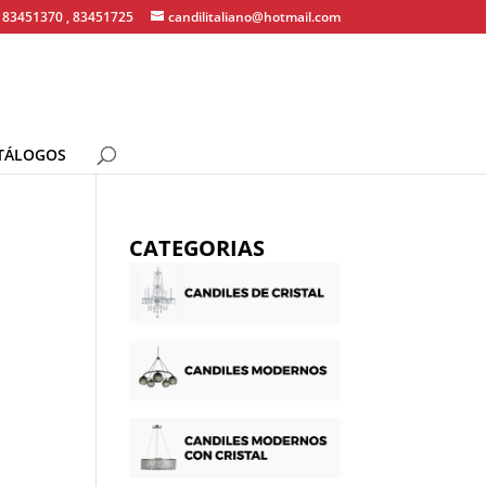
83451370 , 83451725
candilitaliano@hotmail.com
TÁLOGOS
CATEGORIAS