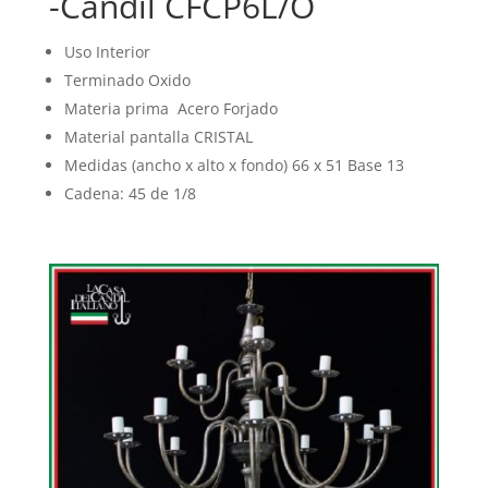
-Candil CFCP6L/O
Uso Interior
Terminado Oxido
Materia prima Acero Forjado
Material pantalla CRISTAL
Medidas (ancho x alto x fondo) 66 x 51 Base 13
Cadena: 45 de 1/8