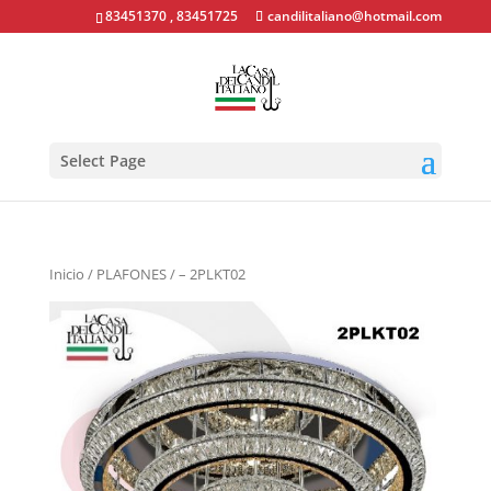
83451370 , 83451725
candilitaliano@hotmail.com
Select Page
Inicio
/
PLAFONES
/ – 2PLKT02