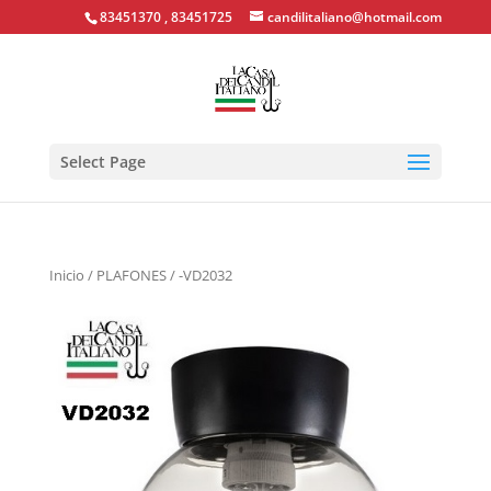
83451370 , 83451725
candilitaliano@hotmail.com
Select Page
Inicio
/
PLAFONES
/ -VD2032