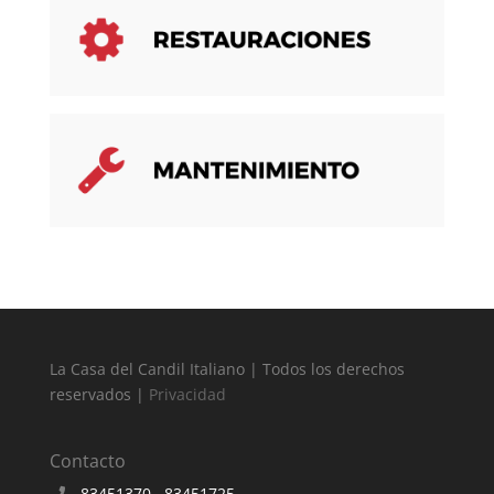
La Casa del Candil Italiano | Todos los derechos
reservados |
Privacidad
Contacto
83451370 , 83451725