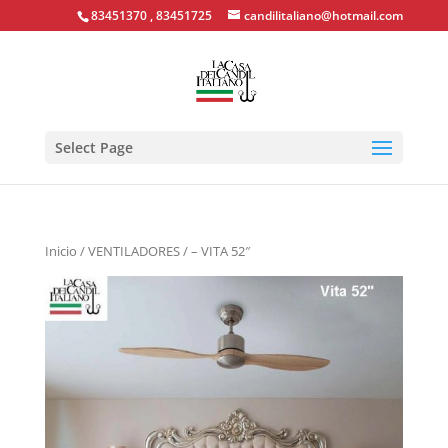
83451370 , 83451725
candilitaliano@hotmail.com
Select Page
Inicio
/
VENTILADORES
/ – VITA 52″