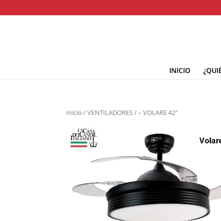
INICIO
¿QUI
Inicio
/
VENTILADORES
/ – VOLARE 42″