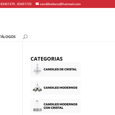
83451370 , 83451725
candilitaliano@hotmail.com
TÁLOGOS
CATEGORIAS