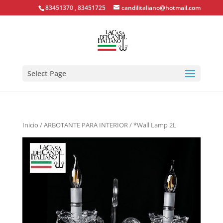
83451370 , 83451725
candilitaliano@hotmail.com
Select Page
Inicio
/
ARBOTANTE PARA INTERIOR
/ *Wall Lamp 2L