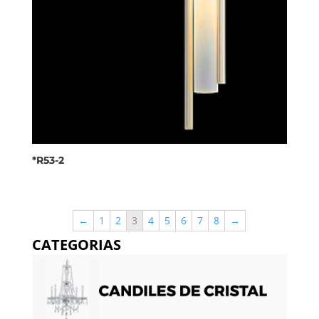
*R53-2
←
1
2
3
4
5
6
7
8
→
CATEGORIAS