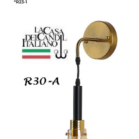
*R23-1