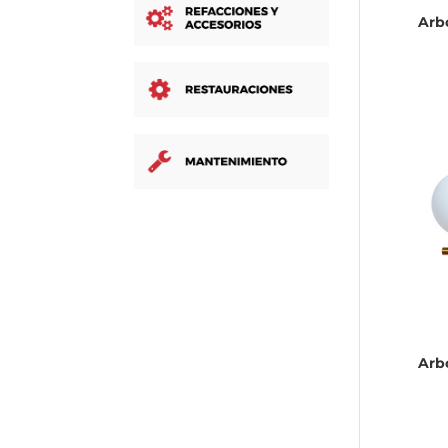
Arb
Arb