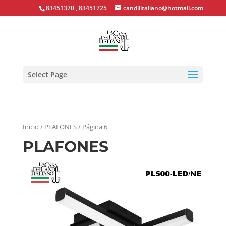
83451370 , 83451725
candilitaliano@hotmail.com
Select Page
Inicio
/ PLAFONES / Página 6
PLAFONES