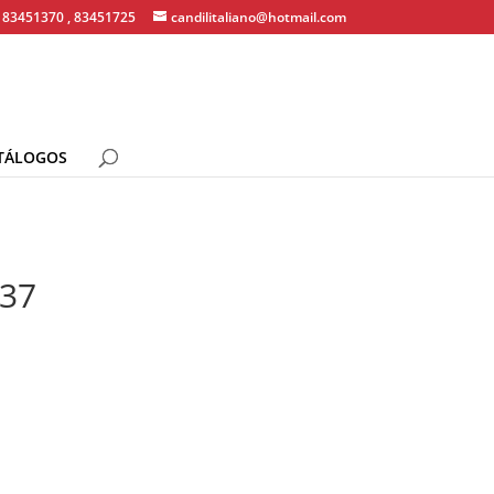
83451370 , 83451725
candilitaliano@hotmail.com
TÁLOGOS
037