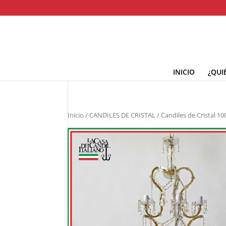
INICIO
¿QUI
Inicio
/
CANDILES DE CRISTAL
/ Candiles de Cristal 10